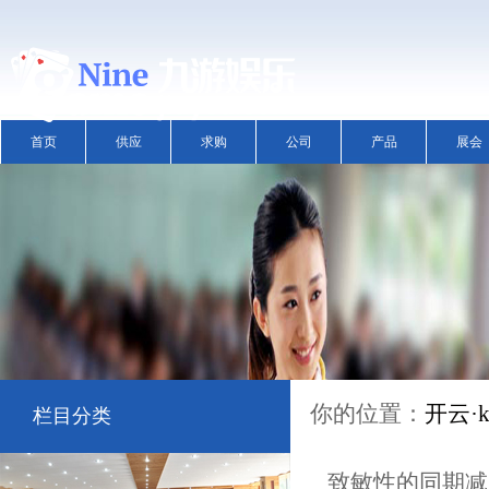
首页
供应
求购
公司
产品
展会
你的位置：
开云·
栏目分类
致敏性的同期减少