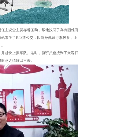
责任主说念主员存眷匡助，帮他找回了存有困难而
车站乘坐了K43路公交，因随身佩戴行李较多，上
了。
并赶快上报车队。这时，值班员也接到了乘客打
与谢意之情难以言表。