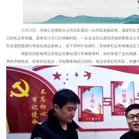
11月13日，济南公交南部分公司五队接到一位市民表扬回电，感谢车队
已的札记本电脑。原来在11月12日傍晚时刻，一位去北京出差回济南的乘客在火
车后便把随身行李放在傍边座椅上，但下车时行色匆忙，失慎将札记本电脑淡忘
驾驶员刘延瑜师父在抵达至极站进行车厢检查时，实时发现了这台电脑，
来的寻物电话，经查对信息后，示知乘客物品已找到。老迈坐窝赶到车队，抖擞