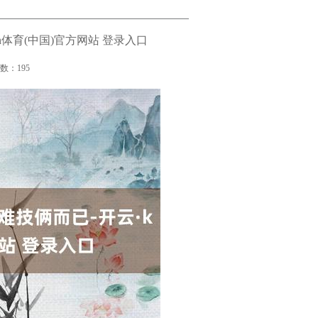
n体育(中国)官方网站 登录入口
次数：195