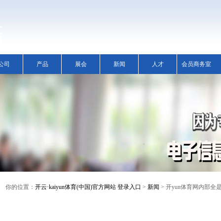
公司
产品
展会
新闻
人才
会员商务室
你的位置：
开云·kaiyun体育(中国)官方网站 登录入口
>
新闻
> 开yun体育网内部全是