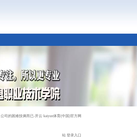
公司的困难技俩而已-开云·kaiyun体育(中国)官方网
站 登录入口